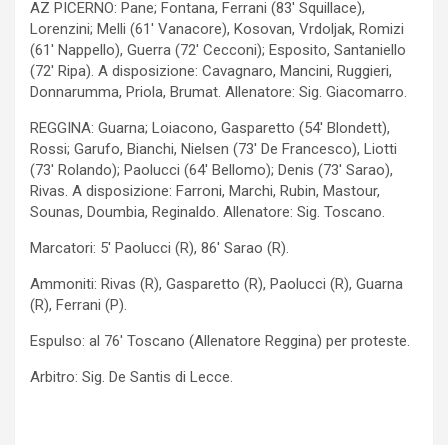
AZ PICERNO: Pane; Fontana, Ferrani (83′ Squillace),
Lorenzini; Melli (61′ Vanacore), Kosovan, Vrdoljak, Romizi
(61′ Nappello), Guerra (72′ Cecconi); Esposito, Santaniello
(72′ Ripa). A disposizione: Cavagnaro, Mancini, Ruggieri,
Donnarumma, Priola, Brumat. Allenatore: Sig. Giacomarro.
REGGINA: Guarna; Loiacono, Gasparetto (54′ Blondett),
Rossi; Garufo, Bianchi, Nielsen (73′ De Francesco), Liotti
(73′ Rolando); Paolucci (64′ Bellomo); Denis (73′ Sarao),
Rivas. A disposizione: Farroni, Marchi, Rubin, Mastour,
Sounas, Doumbia, Reginaldo. Allenatore: Sig. Toscano.
Marcatori: 5′ Paolucci (R), 86′ Sarao (R).
Ammoniti: Rivas (R), Gasparetto (R), Paolucci (R), Guarna
(R), Ferrani (P).
Espulso: al 76′ Toscano (Allenatore Reggina) per proteste.
Arbitro: Sig. De Santis di Lecce.