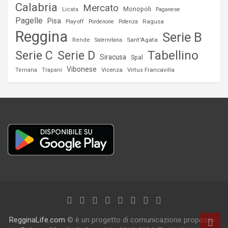
Calabria
Mercato
Monopoli
Licata
Paganese
Pagelle
Pisa
Ragusa
Play-off
Pordenone
Potenza
Reggina
Serie B
Sant'Agata
Rende
Salernitana
Serie C
Tabellino
Serie D
Siracusa
Spal
Vibonese
Vicenza
Virtus Francavilla
Ternana
Trapani
RegginaLife.com
© è un progetto di comunicazione proposto