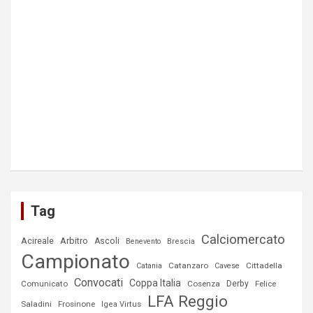
Tag
Calciomercato
Acireale
Arbitro
Ascoli
Benevento
Brescia
Campionato
Catanzaro
Cittadella
Catania
Cavese
Convocati
Coppa Italia
Comunicato
Cosenza
Derby
Felice
LFA Reggio
Saladini
Frosinone
Igea Virtus